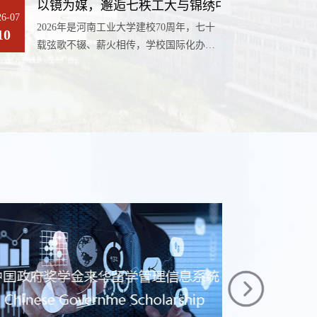
以镜为媒，邂逅七秩工大与锦绣中国——河南工业
季学期本科生，经费来源：中国学校奖学
博学历新生，及时办理来华学习签证，按
26-07
金。以上两名学生在留管老师多次催缴应
2026年是河南工业大学建校70周年，七十
10
时到校注册报到，顺利开启在华学习。若
缴学费、住宿费等欠款的情况下，仍然逾
载弦歌不辍、薪火相传，学校国际化办学
因特殊情况无法按期报到，须提前向国际
期未完成全部缴费。《河南工业大学国际
底蕴深厚。为隆重庆祝建校七十周年，搭
教育学院书面报备，...
学生校级奖学金项目管理办法》（河工大
建中外文化交流桥梁，充分展现来华留学
政外〔2025〕5号）第十五条明确规定校级
生在华、在校学习生活的真实体验，以外
奖学金评定具体综合测评等级划分及细则
籍视角定格工大风貌、感知中国温度，特
参考《河南工业大学中国政府奖学金年度
举办本次来华留学生主题摄影大赛。活动
评审办法》及附件1-...
旨在引导全体来华留学生发现校园之美、
感悟中国发展、体验中原文化，用镜头记
录工大七十载办学荣光、中国新时代风
貌，丰富校庆系列文体活动，营造开放包
容、和美共生的国际化校园氛围，...