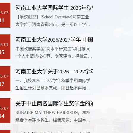
河南工业大学国际学生 2026年秋季入学招生简章 Henan University
26-03
【学校概况】[School Overview]河南工业
31
大学位于河南省郑州市，是一所以工学为
主，涵盖工学、理学、经济学、管理学、
河南工业大学2026/2027学年 中国政府奖学金“
文学、农学、医学、法学和艺术学等九大
26-01
学科门类的多科性大学，是河南省人民政
中国政府奖学金“高水平研究生”项目按照
05
府与国家粮食局（现国家粮食和物资储备
“个人申请院校推荐、专家评审、择优录
局）签约共建高校，中国国家教育部“中西
取”的原则，选拔录取具有优秀学科背景、
部高校基础能力建设工程”，河南省特色骨
河南工业大学关于2026—2027学年秋季国际学生
突出专业能力及未来发展潜力的国际学
干大学，河南省“双一流”创建高校，教育
26-07
生。中国政府奖学金申请人可下载附件查
一、我校2026—2027学年秋季学期国际学
17
部“高校学科领域优先发展”规划高校。
看申请条件、材料和流程并登录留学中国
生招生计划已基本完成，即日起不再接收
Henan University of Technology is ...
http://www.campuschina.org网站进行留学项
新的入学申请材料。有意申报我校相关专
目申请。河南工业大学将充分发挥学科优
关于中止两名国际学生奖学金的通知公告
业的学生，可关注2027年春季学期招生公
势，遴选和招收优秀的国际青年学生攻读
26-07
告，相关申报安排将在国际教育学院官方
RUBAIRE MATTHEW HARRISON，2025
14
我校研究生学位, 培养高水平国际人才。
网站统一发布。二、请已收到录取通知书
级春季学期本科生，经费来源：中国学校
一、奖学金内容1.免交学费；2.提供免费校
的丝绸之路中国政府奖学金博士项目录取
奖学金。AHAMMED SAGOR，2025级秋
内住宿；...
人员、完成缴费的语言进修生及本、硕、