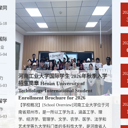
心 ...
20
.
6-18
教育...
20
毕业
6-04
20
河南工业大学国际学生 2026年秋季入学
力
招生简章 Henan University of
6-03
Technology International Student
Enrollment Brochure for 2026
博士...
20
【学校概况】[School Overview]河南工业大学位于河
作
南省郑州市，是一所以工学为主，涵盖工学、理
6-03
学、经济学、管理学、文学、农学、医学、法学和
艺术学等九大学科门类的多科性大学，是河南省人